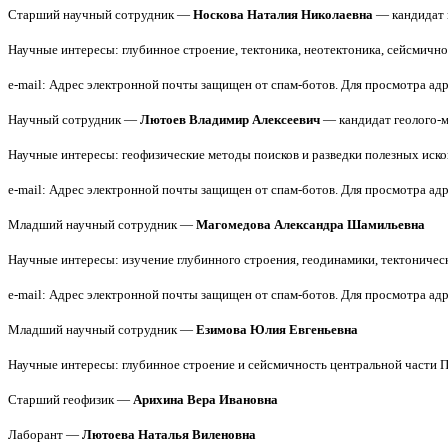
Старший научный сотрудник —
Носкова Наталия Николаевна
— кандидат 
Научные интересы: глубинное строение, тектоника, неотектоника, сейсмичн
e-mail:
Адрес электронной почты защищен от спам-ботов. Для просмотра адре
Научный сотрудник —
Лютоев Владимир Алексеевич
— кандидат геолого-м
Научные интересы: геофизические методы поисков и разведки полезных иск
e-mail:
Адрес электронной почты защищен от спам-ботов. Для просмотра адре
Младший научный сотрудник —
Магомедова Александра Шамильевна
Научные интересы: изучение глубинного строения, геодинамики, тектоничес
e-mail:
Адрес электронной почты защищен от спам-ботов. Для просмотра адре
Младший научный сотрудник —
Езимова Юлия Евгеньевна
Научные интересы: глубинное строение и сейсмичность центральной части П
Старший геофизик —
Арихина Вера Ивановна
Лаборант —
Лютоева Наталья Виленовна