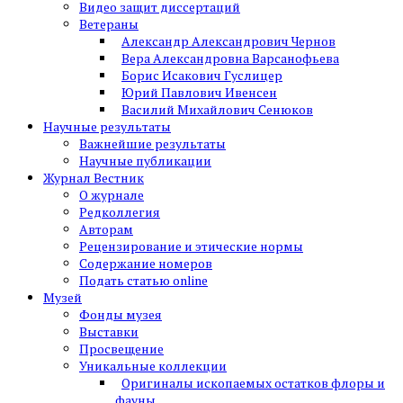
Видео защит диссертаций
Ветераны
Александр Александрович Чернов
Вера Александровна Варсанофьева
Борис Исакович Гуслицер
Юрий Павлович Ивенсен
Василий Михайлович Сенюков
Научные результаты
Важнейшие результаты
Научные публикации
Журнал Вестник
О журнале
Редколлегия
Авторам
Рецензирование и этические нормы
Содержание номеров
Подать статью online
Музей
Фонды музея
Выставки
Просвещение
Уникальные коллекции
Оригиналы ископаемых остатков флоры и
фауны