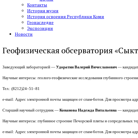
Контакты
История музея
История освоения Республики Коми
Геонаследие
Экспозиции
Новости
Геофизическая обсерватория «Сык
Заведующий лабораторией —
Удоратин Валерий Вячеславович
— кандидат
Научные интересы: геолого-геофизические исследования глубинного строени
Тел.: (8212)24–51–81
e-mail:
Адрес электронной почты защищен от спам-ботов. Для просмотра адре
Старший научный сотрудник —
Конанова Надежда Витальевна
— кандидат
Научные интересы: глубинное строение Печорской плиты и сопредельных те
e-mail:
Адрес электронной почты защищен от спам-ботов. Для просмотра адре