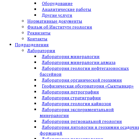
Оборудование
Аналитические работы
Другие услуги
Нормативные документы
Фильм об Институте геологии
Реквизиты
Контакты
Подразделения
Лаборатории
Лаборатория минералогии
Лаборатория минералогии алмаза
Лаборатория геологии нефтегазоносных
бассейнов
Лаборатория органической геохимии
Геофизическая обсерватория «Сыктывкар»
Лаборатория петрографии
Лаборатория стратиграфии
Лаборатория геологии кайнозоя
Лаборатория экспериментальной
минералогии
Лаборатория региональной геологии
Лаборатория литологии и геохимии осадочн
формаций
Лаборатория палеонтологии