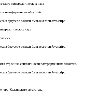
геолого-минералогических наук
ость платформенных областей.
са в браузере должен быть включен Javascript.
инералогических наук
опаемых.
са в браузере должен быть включен Javascript.
кого строения, сейсмичности платформенных областей.
са в браузере должен быть включен Javascript.
ечоро-Колвинского авлакогена