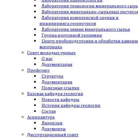
Лаборатория технологии минерального сыр
Лаборатория минерально-сырьевых ресурсо
Лаборатория комплексной оценки и
инжиниринга георесурсов
Лаборатория химии минерального сырья
Группа изотопной геохимии
Центр пробоподготовки и обработки каменн
материала
Совет молодых ученых
О нас
Документация
Профсоюз
Структура
Документация
Полезные ссылки
Базовая кафедра геологии
Новости кафедры
История кафедры геологии
Состав
Аспирантура
Лицензии
Документы
Диссертационный совет