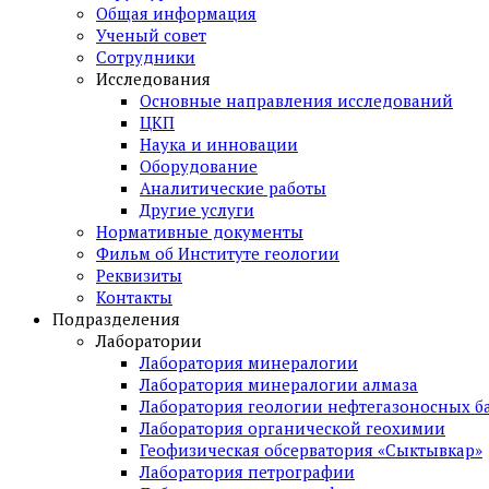
Общая информация
Ученый совет
Сотрудники
Исследования
Основные направления исследований
ЦКП
Наука и инновации
Оборудование
Аналитические работы
Другие услуги
Нормативные документы
Фильм об Институте геологии
Реквизиты
Контакты
Подразделения
Лаборатории
Лаборатория минералогии
Лаборатория минералогии алмаза
Лаборатория геологии нефтегазоносных б
Лаборатория органической геохимии
Геофизическая обсерватория «Сыктывкар»
Лаборатория петрографии