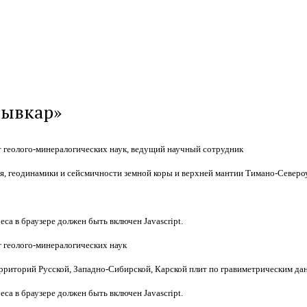
тывкар»
 геолого-минералогических наук, ведущий научный сотрудник
я, геодинамики и сейсмичности земной коры и верхней мантии Тимано-Североу
са в браузере должен быть включен Javascript.
 геолого-минералогических наук
рриторий Русской, Западно-Сибирской, Карской плит по гравиметрическим да
са в браузере должен быть включен Javascript.