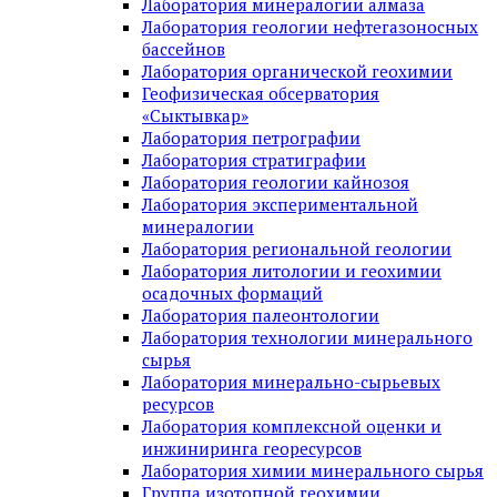
Лаборатория минералогии алмаза
Лаборатория геологии нефтегазоносных
бассейнов
Лаборатория органической геохимии
Геофизическая обсерватория
«Сыктывкар»
Лаборатория петрографии
Лаборатория стратиграфии
Лаборатория геологии кайнозоя
Лаборатория экспериментальной
минералогии
Лаборатория региональной геологии
Лаборатория литологии и геохимии
осадочных формаций
Лаборатория палеонтологии
Лаборатория технологии минерального
сырья
Лаборатория минерально-сырьевых
ресурсов
Лаборатория комплексной оценки и
инжиниринга георесурсов
Лаборатория химии минерального сырья
Группа изотопной геохимии