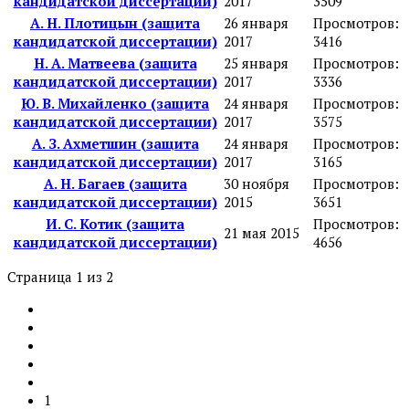
кандидатской диссертации)
2017
3509
А. Н. Плотицын (защита
26 января
Просмотров:
кандидатской диссертации)
2017
3416
Н. А. Матвеева (защита
25 января
Просмотров:
кандидатской диссертации)
2017
3336
Ю. В. Михайленко (защита
24 января
Просмотров:
кандидатской диссертации)
2017
3575
А. З. Ахметшин (защита
24 января
Просмотров:
кандидатской диссертации)
2017
3165
А. Н. Багаев (защита
30 ноября
Просмотров:
кандидатской диссертации)
2015
3651
И. С. Котик (защита
Просмотров:
21 мая 2015
кандидатской диссертации)
4656
Страница 1 из 2
1