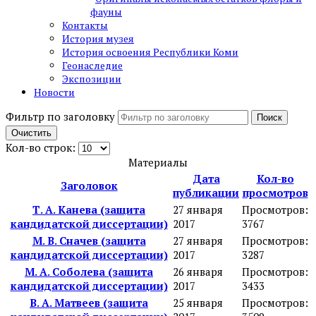
фауны
Контакты
История музея
История освоения Республики Коми
Геонаследие
Экспозиции
Новости
Фильтр по заголовку
Поиск
Очистить
Кол-во строк:
Материалы
Дата
Кол-во
Заголовок
публикации
просмотров
Т. А. Канева (защита
27 января
Просмотров:
кандидатской диссертации)
2017
3767
М. В. Сначев (защита
27 января
Просмотров:
кандидатской диссертации)
2017
3287
М. А. Соболева (защита
26 января
Просмотров:
кандидатской диссертации)
2017
3433
В. А. Матвеев (защита
25 января
Просмотров: