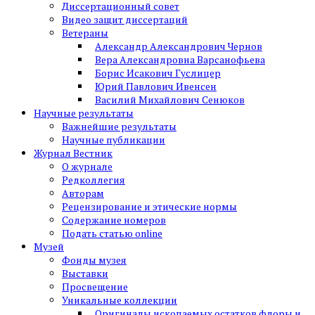
Диссертационный совет
Видео защит диссертаций
Ветераны
Александр Александрович Чернов
Вера Александровна Варсанофьева
Борис Исакович Гуслицер
Юрий Павлович Ивенсен
Василий Михайлович Сенюков
Научные результаты
Важнейшие результаты
Научные публикации
Журнал Вестник
О журнале
Редколлегия
Авторам
Рецензирование и этические нормы
Содержание номеров
Подать статью online
Музей
Фонды музея
Выставки
Просвещение
Уникальные коллекции
Оригиналы ископаемых остатков флоры и