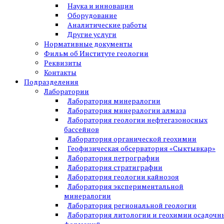
Наука и инновации
Оборудование
Аналитические работы
Другие услуги
Нормативные документы
Фильм об Институте геологии
Реквизиты
Контакты
Подразделения
Лаборатории
Лаборатория минералогии
Лаборатория минералогии алмаза
Лаборатория геологии нефтегазоносных
бассейнов
Лаборатория органической геохимии
Геофизическая обсерватория «Сыктывкар»
Лаборатория петрографии
Лаборатория стратиграфии
Лаборатория геологии кайнозоя
Лаборатория экспериментальной
минералогии
Лаборатория региональной геологии
Лаборатория литологии и геохимии осадочн