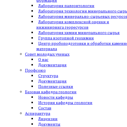
формаций
Лаборатория палеонтологии
Лаборатория технологии минерального сыр
Лаборатория минерально-сырьевых ресурсо
Лаборатория комплексной оценки и
инжиниринга георесурсов
Лаборатория химии минерального сырья
Группа изотопной геохимии
Центр пробоподготовки и обработки каменн
материала
Совет молодых ученых
О нас
Документация
Профсоюз
Структура
Документация
Полезные ссылки
Базовая кафедра геологии
Новости кафедры
История кафедры геологии
Состав
Аспирантура
Лицензии
Документы