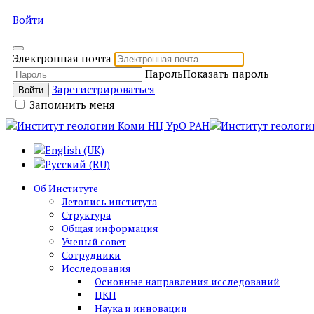
Войти
Электронная почта
Пароль
Показать пароль
Зарегистрироваться
Войти
Запомнить меня
ы объектов
Типы объектов
Состав объектов
Об Институте
Летопись института
Структура
Общая информация
обиосферные
Стратиграфический
Типовые и опорные разрезы;
Ученый совет
стратотипы
Сотрудники
Исследования
Основные направления исследований
Палеонтологический
Ископаемые остатки
ЦКП
Наука и инновации