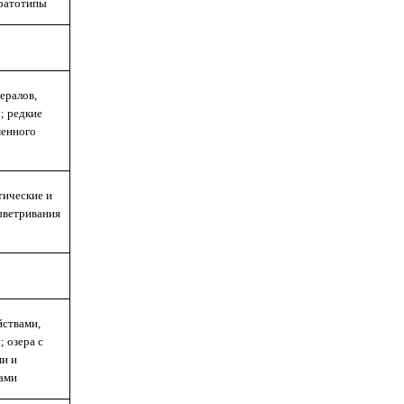
тратотипы
ералов,
; редкие
менного
тические и
ыветривания
йствами,
 озера с
и и
ами