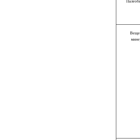
Палеоб
Веще
мине