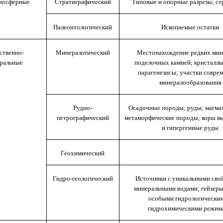
иосферные
Стратиграфический
Типовые и опорные разрезы; с
Палеонтологический
Ископаемые остатки
ственно-
Минералогический
Местонахождение редких мин
ральные
поделочных камней; кристаллы
парагенезисы; участки совре
минералообразования
Рудно-
Осадочные породы; руды; магма
петрографический
метаморфические породы; коры в
и гипергенные руды
Геохимический
Гидро-геологический
Источники с уникальными сво
минеральными водами; гейзеры;
особыми гидрологическим
гидрохимическими режим