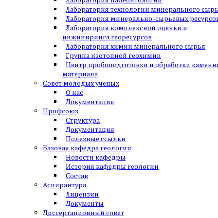
Лаборатория технологии минерального сыр
Лаборатория минерально-сырьевых ресурсо
Лаборатория комплексной оценки и
инжиниринга георесурсов
Лаборатория химии минерального сырья
Группа изотопной геохимии
Центр пробоподготовки и обработки каменн
материала
Совет молодых ученых
О нас
Документация
Профсоюз
Структура
Документация
Полезные ссылки
Базовая кафедра геологии
Новости кафедры
История кафедры геологии
Состав
Аспирантура
Лицензии
Документы
Диссертационный совет