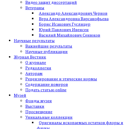
Видео защит диссертаций
Ветераны
Александр Александрович Чернов
Вера Александровна Варсанофьева
Борис Исакович Гуслицер
Юрий Павлович Ивенсен
Василий Михайлович Сенюков
Научные результаты
Важнейшие результаты
Научные публикации
Журнал Вестник
О журнале
Редколлегия
Авторам
Рецензирование и этические нормы
Содержание номеров
Подать статью online
Музей
Фонды музея
Выставки
Просвещение
Уникальные коллекции
Оригиналы ископаемых остатков флоры и
фауны