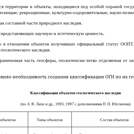
 территории и объекты, находящиеся под особой охраной госуд
егающие, рекреационные, культурно-оздоровительные, науно-позно
как составной части природного наследия.
, представляющих научную и эстетическую ценность.
ко в отношении объектов получивших официальный статус ООПТ.
геологического наследия.
раниченная часть геосферы, геологически четко отделяемая от 
вило необходимость создания классификации ОГН по их г
Классификация объектов геологического наследия
(по А. В. Лапо и др., 1993, 1997 с дополнениями П. П. Юхтанова)
объектов
Типы объектов
Состав объектов