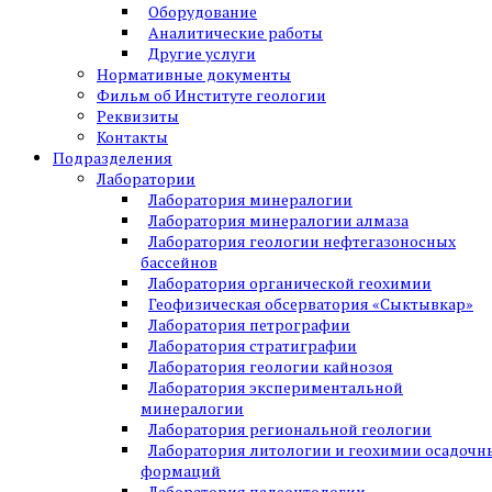
щественно-
Минералогический
Местонахождение редких
Оборудование
неральные
минералов, поделочных
Аналитические работы
камней; кристаллы; редкие
Другие услуги
Нормативные документы
парагенезисы; участки
Фильм об Институте геологии
современного
Реквизиты
минералообразования
Контакты
Подразделения
Рудно-
Осадочные породы; руды;
Лаборатории
петрографический
магматические и
Лаборатория минералогии
метаморфические породы;
Лаборатория минералогии алмаза
коры выветривания и
Лаборатория геологии нефтегазоносных
бассейнов
гипергенные руды
Лаборатория органической геохимии
Геофизическая обсерватория «Сыктывкар»
Геохимический
Лаборатория петрографии
Лаборатория стратиграфии
Лаборатория геологии кайнозоя
Гидро-геологический
Источники с уникальными
Лаборатория экспериментальной
свойствами, минеральными
минералогии
водами; гейзеры; озера с
Лаборатория региональной геологии
особыми гидрологическими и
Лаборатория литологии и геохимии осадочн
гидрохимическими режимами
формаций
Лаборатория палеонтологии