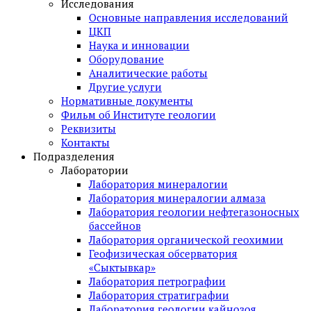
Исследования
Основные направления исследований
ЦКП
Наука и инновации
Оборудование
Аналитические работы
Другие услуги
Нормативные документы
Фильм об Институте геологии
Реквизиты
Контакты
Подразделения
Лаборатории
Лаборатория минералогии
Лаборатория минералогии алмаза
Лаборатория геологии нефтегазоносных
бассейнов
Лаборатория органической геохимии
Геофизическая обсерватория
«Сыктывкар»
Лаборатория петрографии
Лаборатория стратиграфии
Лаборатория геологии кайнозоя