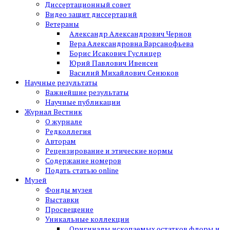
Диссертационный совет
Видео защит диссертаций
Ветераны
Александр Александрович Чернов
Вера Александровна Варсанофьева
Борис Исакович Гуслицер
Юрий Павлович Ивенсен
Василий Михайлович Сенюков
Научные результаты
Важнейшие результаты
Научные публикации
Журнал Вестник
О журнале
Редколлегия
Авторам
Рецензирование и этические нормы
Содержание номеров
Подать статью online
Музей
Фонды музея
Выставки
Просвещение
Уникальные коллекции
Оригиналы ископаемых остатков флоры и