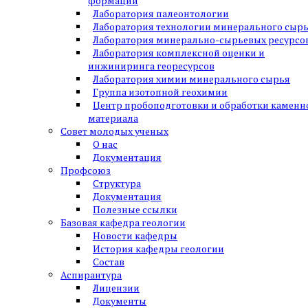
формаций
Лаборатория палеонтологии
Лаборатория технологии минерального сыр
Лаборатория минерально-сырьевых ресурсо
Лаборатория комплексной оценки и
инжиниринга георесурсов
Лаборатория химии минерального сырья
Группа изотопной геохимии
Центр пробоподготовки и обработки каменн
материала
Совет молодых ученых
О нас
Документация
Профсоюз
Структура
Документация
Полезные ссылки
Базовая кафедра геологии
Новости кафедры
История кафедры геологии
Состав
Аспирантура
Лицензии
Документы