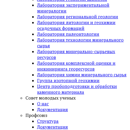
Лаборатория экспериментальной
минералогии
Лаборатория региональной геологии
Лаборатория литологии и геохимии
осадочных формаций
Лаборатория палеонтологии
Лаборатория технологии минерального
сырья
Лаборатория минерально-сырьевых
ресурсов
Лаборатория комплексной оценки и
инжиниринга георесурсов
Лаборатория химии минерального сырья
Группа изотопной геохимии
Центр пробоподготовки и обработки
каменного материала
Совет молодых ученых
О нас
Документация
Профсоюз
Структура
Документация