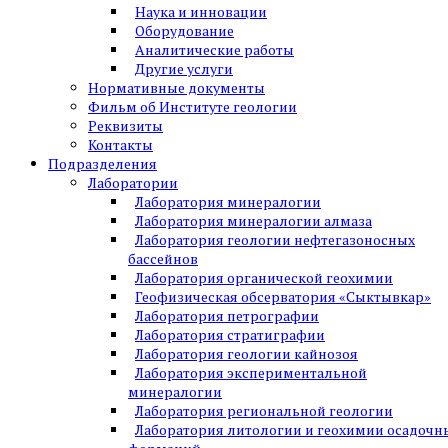
Наука и инновации
Оборудование
Аналитические работы
Другие услуги
Нормативные документы
Фильм об Институте геологии
Реквизиты
Контакты
Подразделения
Лаборатории
Лаборатория минералогии
Лаборатория минералогии алмаза
Лаборатория геологии нефтегазоносных
бассейнов
Лаборатория органической геохимии
Геофизическая обсерватория «Сыктывкар»
Лаборатория петрографии
Лаборатория стратиграфии
Лаборатория геологии кайнозоя
Лаборатория экспериментальной
минералогии
Лаборатория региональной геологии
Лаборатория литологии и геохимии осадочн