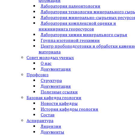
формаций
Лаборатория палеонтологии
Лаборатория технологии минерального сыр
Лаборатория минерально-сырьевых ресурсо
Лаборатория комплексной оценки и
инжиниринга георесурсов
Лаборатория химии минерального сырья
Группа изотопной геохимии
Центр пробоподготовки и обработки каменн
материала
Совет молодых ученых
О нас
Документация
Профсоюз
Структура
Документация
Полезные ссылки
Базовая кафедра геологии
Новости кафедры
История кафедры геологии
Состав
Аспирантура
Лицензии
Документы