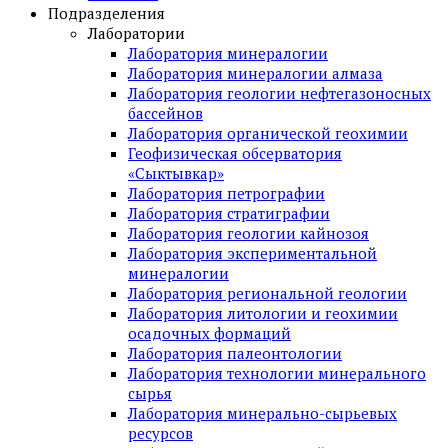
Подразделения
Лаборатории
Лаборатория минералогии
Лаборатория минералогии алмаза
Лаборатория геологии нефтегазоносных
бассейнов
Лаборатория органической геохимии
Геофизическая обсерватория
«Сыктывкар»
Лаборатория петрографии
Лаборатория стратиграфии
Лаборатория геологии кайнозоя
Лаборатория экспериментальной
минералогии
Лаборатория региональной геологии
Лаборатория литологии и геохимии
осадочных формаций
Лаборатория палеонтологии
Лаборатория технологии минерального
сырья
Лаборатория минерально-сырьевых
ресурсов