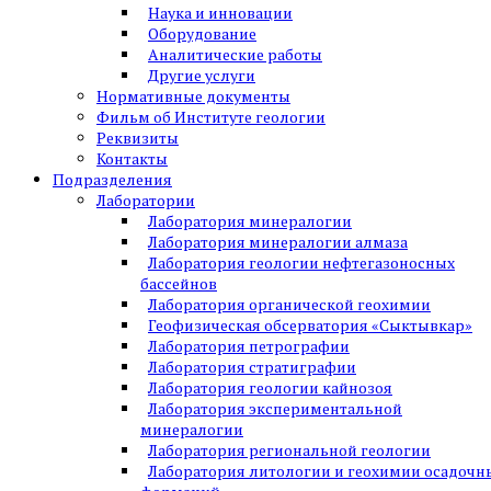
Наука и инновации
Оборудование
Аналитические работы
Другие услуги
Нормативные документы
Фильм об Институте геологии
Реквизиты
Контакты
Подразделения
Лаборатории
Лаборатория минералогии
Лаборатория минералогии алмаза
Лаборатория геологии нефтегазоносных
бассейнов
Лаборатория органической геохимии
Геофизическая обсерватория «Сыктывкар»
Лаборатория петрографии
Лаборатория стратиграфии
Лаборатория геологии кайнозоя
Лаборатория экспериментальной
минералогии
Лаборатория региональной геологии
Лаборатория литологии и геохимии осадочн