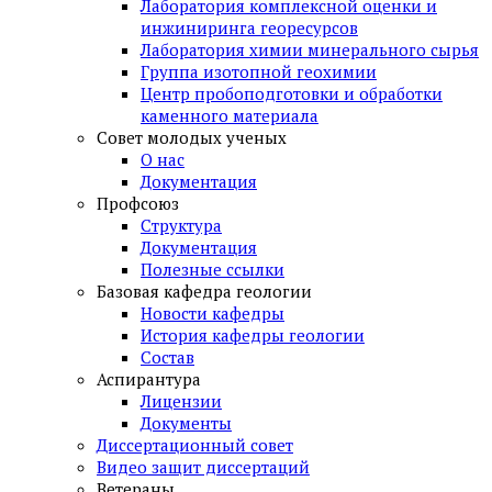
Лаборатория комплексной оценки и
инжиниринга георесурсов
Лаборатория химии минерального сырья
Группа изотопной геохимии
Центр пробоподготовки и обработки
каменного материала
Совет молодых ученых
О нас
Документация
Профсоюз
Структура
Документация
Полезные ссылки
Базовая кафедра геологии
Новости кафедры
История кафедры геологии
Состав
Аспирантура
Лицензии
Документы
Диссертационный совет
Видео защит диссертаций
Ветераны