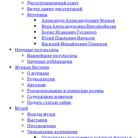
Диссертационный совет
Видео защит диссертаций
Ветераны
Александр Александрович Чернов
Вера Александровна Варсанофьева
Борис Исакович Гуслицер
Юрий Павлович Ивенсен
Василий Михайлович Сенюков
Научные результаты
Важнейшие результаты
Научные публикации
Журнал Вестник
О журнале
Редколлегия
Авторам
Рецензирование и этические нормы
Содержание номеров
Подать статью online
Музей
Фонды музея
Выставки
Просвещение
Уникальные коллекции
Оригиналы ископаемых остатков флоры и