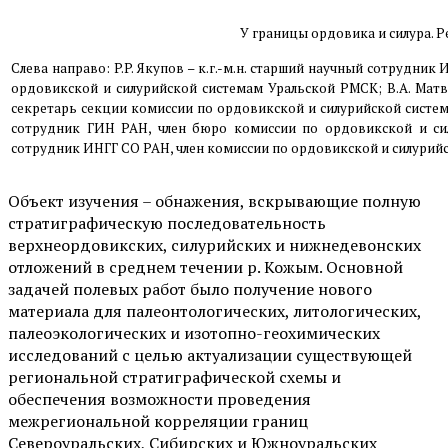
У границы ордовика и силура. Р
Слева направо: P.P. Якупов – к.г.-м.н. старший научный сотрудни
ордовикской и силурийской системам Уральской РМСК; В.А. Матв
секретарь секции комиссии по ордовикской и силурийской система
сотрудник ГИН РАН, член бюро комиссии по ордовикской и силур
сотрудник ИНГГ СО РАН, член комиссии по ордовикской и силурий
Объект изучения – обнажения, вскрывающие полную
стратиграфическую последовательность
верхнеордовикских, силурийских и нижнедевонских
отложений в среднем течении р. Кожым. Основной
задачей полевых работ было получение нового
материала для палеонтологических, литологических,
палеоэкологических и изотопно-геохимических
исследований с целью актуализации существующей
региональной стратиграфической схемы и
обеспечения возможности проведения
межрегиональной корреляции границ
Североуральских, Сибирских и Южноуральских