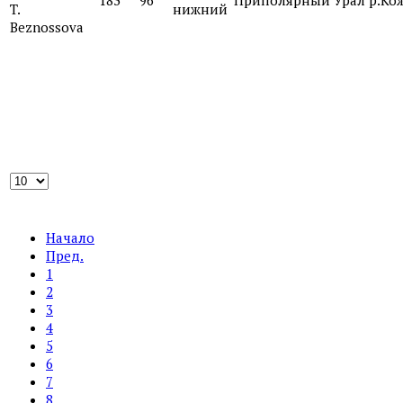
T.
нижний
Beznossova
Начало
Пред.
1
2
3
4
5
6
7
8