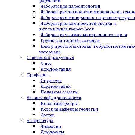
формаций
Лаборатория палеонтологии
Лаборатория технологии минерального сыр
Лаборатория минерально-сырьевых ресурсо
Лаборатория комплексной оценки и
инжиниринга георесурсов
Лаборатория химии минерального сырья
Группа изотопной геохимии
Центр пробоподготовки и обработки каменн
материала
Совет молодых ученых
О нас
Документация
Профсоюз
Структура
Документация
Полезные ссылки
Базовая кафедра геологии
Новости кафедры
История кафедры геологии
Состав
Аспирантура
Лицензии
Документы