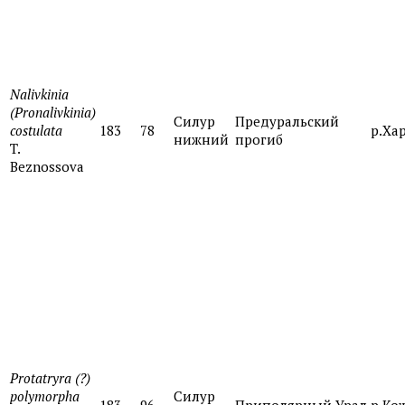
Nalivkinia
(Pronalivkinia)
Силур
Предуральский
costulata
183
78
р.Ха
нижний
прогиб
T.
Beznossova
Protatryra (?)
polymorpha
Силур
183
96
Приполярный Урал
р.Ко