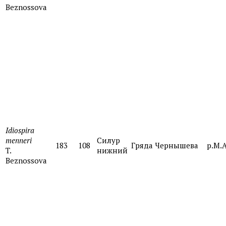
Beznossova
Idiospira
menneri
Силур
183
108
Гряда Чернышева
р.М.
T.
нижний
Beznossova