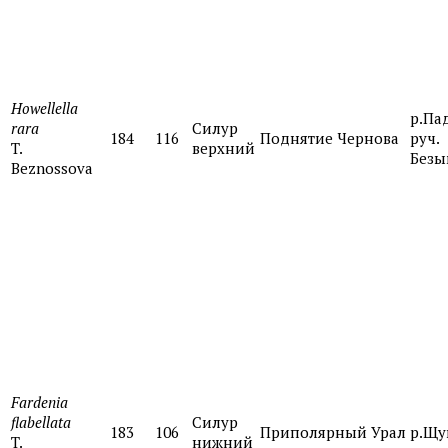
Howellella
р.Па
rara
Силур
184
116
Поднятие Чернова
руч.
T.
верхний
Без
Beznossova
Fardenia
flabellata
Силур
183
106
Приполярный Урал
р.Щу
T.
нижний