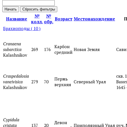
№
№
Название
Возраст
Местонахождение
П
колл.
обр.
Брахиоподы
( 10 )
Cranaena
Карбон
subarctica
269
176
Новая Земля
Сави
средний
Kalashnikov
Craspedalosia
скв. 
Пермь
vaneivisica
279
70
Северный Урал
Ваней
верхняя
Kalashnikov
1645 
Cypidula
Девон
cristata
137
20
Приполярный Урал
руч.