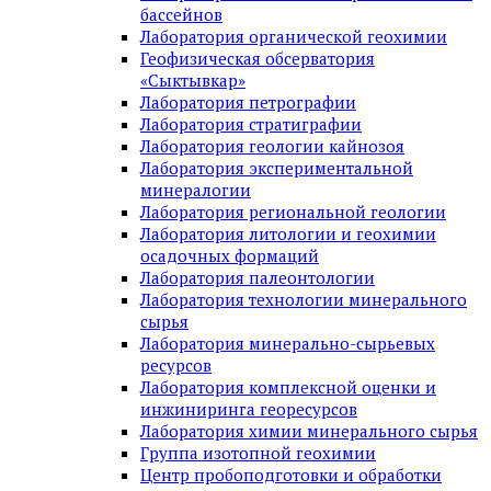
бассейнов
Лаборатория органической геохимии
Геофизическая обсерватория
«Сыктывкар»
Лаборатория петрографии
Лаборатория стратиграфии
Лаборатория геологии кайнозоя
Лаборатория экспериментальной
минералогии
Лаборатория региональной геологии
Лаборатория литологии и геохимии
осадочных формаций
Лаборатория палеонтологии
Лаборатория технологии минерального
сырья
Лаборатория минерально-сырьевых
ресурсов
Лаборатория комплексной оценки и
инжиниринга георесурсов
Лаборатория химии минерального сырья
Группа изотопной геохимии
Центр пробоподготовки и обработки