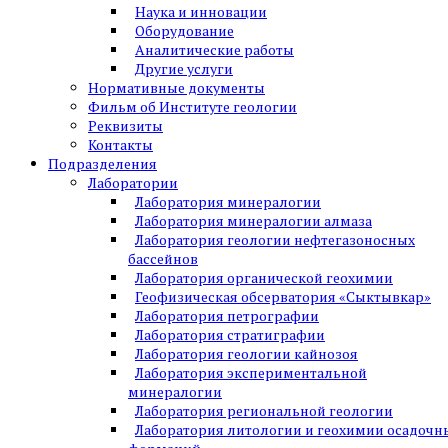
Наука и инновации
Оборудование
Аналитические работы
Другие услуги
Нормативные документы
Фильм об Институте геологии
Реквизиты
Контакты
Подразделения
Лаборатории
Лаборатория минералогии
Лаборатория минералогии алмаза
Лаборатория геологии нефтегазоносных
бассейнов
Лаборатория органической геохимии
Геофизическая обсерватория «Сыктывкар»
Лаборатория петрографии
Лаборатория стратиграфии
Лаборатория геологии кайнозоя
Лаборатория экспериментальной
минералогии
Лаборатория региональной геологии
Лаборатория литологии и геохимии осадочн