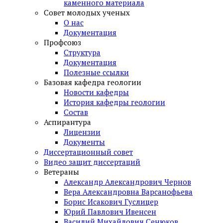
каменного материала
Совет молодых ученых
О нас
Документация
Профсоюз
Структура
Документация
Полезные ссылки
Базовая кафедра геологии
Новости кафедры
История кафедры геологии
Состав
Аспирантура
Лицензии
Документы
Диссертационный совет
Видео защит диссертаций
Ветераны
Александр Александрович Чернов
Вера Александровна Варсанофьева
Борис Исакович Гуслицер
Юрий Павлович Ивенсен
Василий Михайлович Сенюков