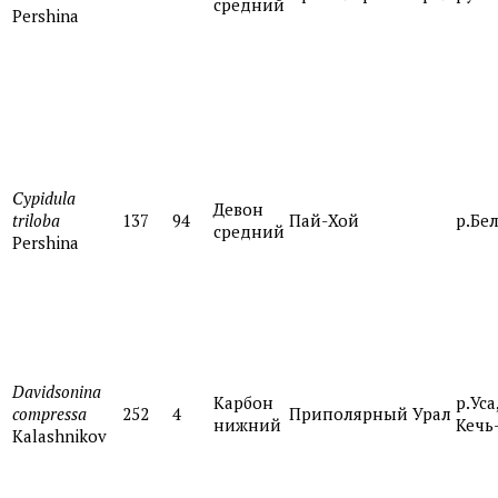
средний
Pershina
Cypidula
Девон
triloba
137
94
Пай-Хой
р.Бе
средний
Pershina
Davidsonina
Карбон
р.Уса
compressa
252
4
Приполярный Урал
нижний
Кечь
Kalashnikov