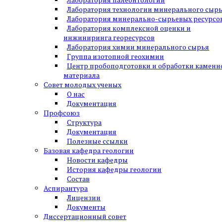
Лаборатория технологии минерального сыр
Лаборатория минерально-сырьевых ресурсо
Лаборатория комплексной оценки и
инжиниринга георесурсов
Лаборатория химии минерального сырья
Группа изотопной геохимии
Центр пробоподготовки и обработки каменн
материала
Совет молодых ученых
О нас
Документация
Профсоюз
Структура
Документация
Полезные ссылки
Базовая кафедра геологии
Новости кафедры
История кафедры геологии
Состав
Аспирантура
Лицензии
Документы
Диссертационный совет