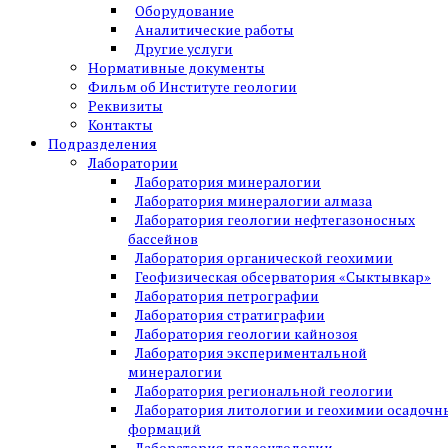
Оборудование
Аналитические работы
Другие услуги
Нормативные документы
Фильм об Институте геологии
Реквизиты
Контакты
Подразделения
Лаборатории
Лаборатория минералогии
Лаборатория минералогии алмаза
Лаборатория геологии нефтегазоносных
бассейнов
Лаборатория органической геохимии
Геофизическая обсерватория «Сыктывкар»
Лаборатория петрографии
Лаборатория стратиграфии
Лаборатория геологии кайнозоя
Лаборатория экспериментальной
минералогии
Лаборатория региональной геологии
Лаборатория литологии и геохимии осадочн
формаций
Лаборатория палеонтологии