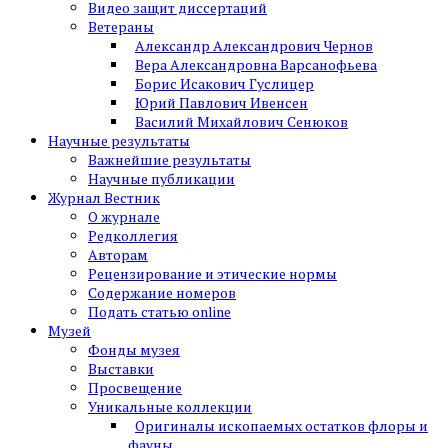
Видео защит диссертаций
Ветераны
Александр Александрович Чернов
Вера Александровна Варсанофьева
Борис Исакович Гуслицер
Юрий Павлович Ивенсен
Василий Михайлович Сенюков
Научные результаты
Важнейшие результаты
Научные публикации
Журнал Вестник
О журнале
Редколлегия
Авторам
Рецензирование и этические нормы
Содержание номеров
Подать статью online
Музей
Фонды музея
Выставки
Просвещение
Уникальные коллекции
Оригиналы ископаемых остатков флоры и
фауны