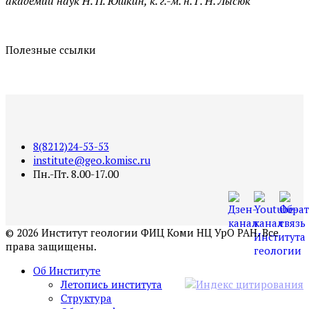
академии наук Н. П. Юшкин, к. г.-м. н. Г. Н. Лысюк
Полезные ссылки
8(8212)24-53-53
institute@geo.komisc.ru
Пн.-Пт. 8.00-17.00
©
2026
Институт геологии ФИЦ Коми НЦ УрО РАН. Все
права защищены.
Об Институте
Летопись института
Структура