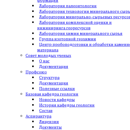
формаций
Лаборатория палеонтологии
Лаборатория технологии минерального сыр
Лаборатория минерально-сырьевых ресурсо
Лаборатория комплексной оценки и
инжиниринга георесурсов
Лаборатория химии минерального сырья
Группа изотопной геохимии
Центр пробоподготовки и обработки каменн
материала
Совет молодых ученых
О нас
Документация
Профсоюз
Структура
Документация
Полезные ссылки
Базовая кафедра геологии
Новости кафедры
История кафедры геологии
Состав
Аспирантура
Лицензии
Документы