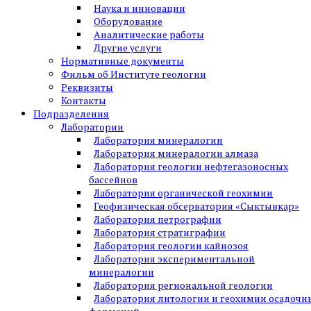
Наука и инновации
Оборудование
Аналитические работы
Другие услуги
Нормативные документы
Фильм об Институте геологии
Реквизиты
Контакты
Подразделения
Лаборатории
Лаборатория минералогии
Лаборатория минералогии алмаза
Лаборатория геологии нефтегазоносных
бассейнов
Лаборатория органической геохимии
Геофизическая обсерватория «Сыктывкар»
Лаборатория петрографии
Лаборатория стратиграфии
Лаборатория геологии кайнозоя
Лаборатория экспериментальной
минералогии
Лаборатория региональной геологии
Лаборатория литологии и геохимии осадочн