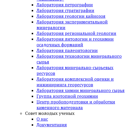
Лаборатория петрографии
Лаборатория стратиграфии
Лаборатория геологии кайнозоя
Лаборатория экспериментальной
минералогии
Лаборатория региональной геологии
Лаборатория литологии и геохимии
осадочных формаций
Лаборатория палеонтологии
Лаборатория технологии минерального
сырья
Лаборатория минерально-сырьевых
ресурсов
Лаборатория комплексной оценки и
инжиниринга георесурсов
Лаборатория химии минерального сырья
Группа изотопной геохимии
Центр пробоподготовки и обработки
каменного материала
Совет молодых ученых
О нас
Документация