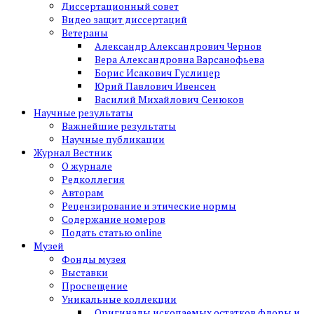
Диссертационный совет
Видео защит диссертаций
Ветераны
Александр Александрович Чернов
Вера Александровна Варсанофьева
Борис Исакович Гуслицер
Юрий Павлович Ивенсен
Василий Михайлович Сенюков
Научные результаты
Важнейшие результаты
Научные публикации
Журнал Вестник
О журнале
Редколлегия
Авторам
Рецензирование и этические нормы
Содержание номеров
Подать статью online
Музей
Фонды музея
Выставки
Просвещение
Уникальные коллекции
Оригиналы ископаемых остатков флоры и