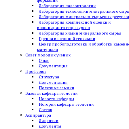
формаций
Лаборатория палеонтологии
Лаборатория технологии минерального сыр
Лаборатория минерально-сырьевых ресурсо
Лаборатория комплексной оценки и
инжиниринга георесурсов
Лаборатория химии минерального сырья
Группа изотопной геохимии
Центр пробоподготовки и обработки каменн
материала
Совет молодых ученых
О нас
Документация
Профсоюз
Структура
Документация
Полезные ссылки
Базовая кафедра геологии
Новости кафедры
История кафедры геологии
Состав
Аспирантура
Лицензии
Документы