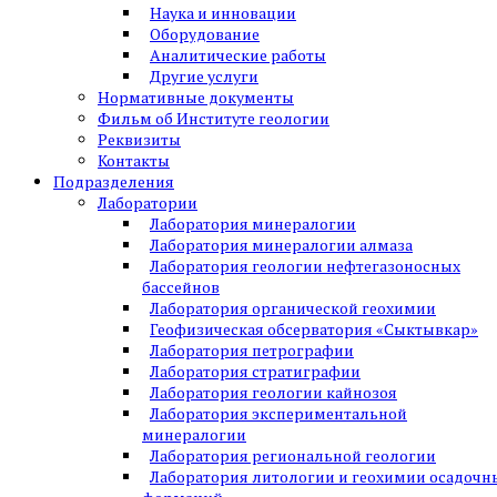
Наука и инновации
Оборудование
Аналитические работы
Другие услуги
Нормативные документы
Фильм об Институте геологии
Реквизиты
Контакты
Подразделения
Лаборатории
Лаборатория минералогии
Лаборатория минералогии алмаза
Лаборатория геологии нефтегазоносных
бассейнов
Лаборатория органической геохимии
Геофизическая обсерватория «Сыктывкар»
Лаборатория петрографии
Лаборатория стратиграфии
Лаборатория геологии кайнозоя
Лаборатория экспериментальной
минералогии
Лаборатория региональной геологии
Лаборатория литологии и геохимии осадочн