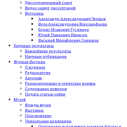
Диссертационный совет
Видео защит диссертаций
Ветераны
Александр Александрович Чернов
Вера Александровна Варсанофьева
Борис Исакович Гуслицер
Юрий Павлович Ивенсен
Василий Михайлович Сенюков
Научные результаты
Важнейшие результаты
Научные публикации
Журнал Вестник
О журнале
Редколлегия
Авторам
Рецензирование и этические нормы
Содержание номеров
Подать статью online
Музей
Фонды музея
Выставки
Просвещение
Уникальные коллекции
Оригиналы ископаемых остатков флоры и