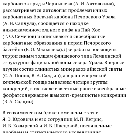
карбонатов гряды Чернышева (А. И. Антошкина),
рассматривается литология проблематичных
карбонатных брекчий карбона Печорского Урала
(А. Н. Сандула), сообщается о находке
нижнекаменноугольного рифа на Пай-Хое
(Г. Ф. Семенов) и описываются своеобразные
карбонатные образования в перми Печорского
бассейна (Е. О. Малышева). Две работы посвящены
терригенным толщам флишевого типа Лемвинской
структурно-фациальной зоны севера Урала. Впервые
изучен состав глинистых минералов яйюской свиты
(С. А. Попов, В. А. Салдин), а в раннепермской
кечпельской толще выделены четыре группы
конкреций, в их числе известные ранее своеобразные
фосфатсодержащие шамозит-кремнистые конкреции
(В. А. Салдин).
В геохимическом блоке помещены статьи
Я. Э. Юдовича и его сотрудниц М. П. Кетрис,
И. В. Козыревой и И. В. Швецовой, посвященные
проблемам статистического исследования