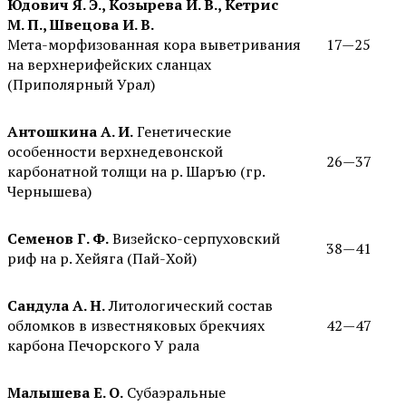
Юдович Я. Э., Козырева И. В., Кетрис
М. П., Швецова И. В.
Мета-морфизованная кора выветривания
17—25
на верхнерифейских сланцах
(Приполярный Урал)
Антошкина А. И.
Генетические
особенности верхнедевонской
26—37
карбонатной толщи на р. Шаръю (гр.
Чернышева)
Семенов Г. Ф.
Визейско-серпуховский
38—41
риф на р. Хейяга (Пай-Хой)
Сандула А. Н.
Литологический состав
обломков в известняковых брекчиях
42—47
карбона Печорского У рала
Малышева Е. О.
Субаэральные