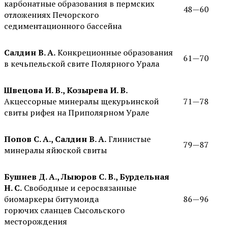
карбонатные образования в пермских
48—60
отложениях Печорского
седиментационного бассейна
Салдин В. А.
Конкреционные образования
61—70
в кечьпельской свите Полярного Урала
Швецова И. В., Козырева И. В.
Акцессорные минералы щекурьинской
71—78
свиты рифея на Приполярном Урале
Попов С. А., Салдин В. А.
Глинистые
79—87
минералы яйюской свиты
Бушнев Д. А., Лыюров С. В., Бурдельная
Н. С.
Свободные и серосвязанные
биомаркеры битумоида
86—96
горючих сланцев Сысольского
месторождения