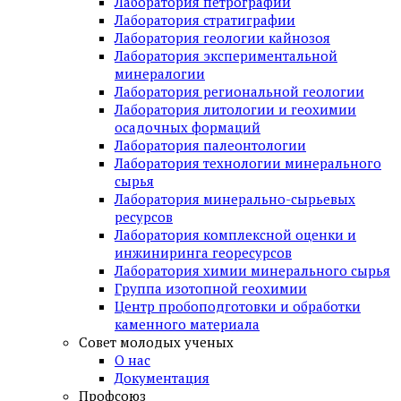
Лаборатория петрографии
Лаборатория стратиграфии
Лаборатория геологии кайнозоя
Лаборатория экспериментальной
минералогии
Лаборатория региональной геологии
Лаборатория литологии и геохимии
осадочных формаций
Лаборатория палеонтологии
Лаборатория технологии минерального
сырья
Лаборатория минерально-сырьевых
ресурсов
Лаборатория комплексной оценки и
инжиниринга георесурсов
Лаборатория химии минерального сырья
Группа изотопной геохимии
Центр пробоподготовки и обработки
каменного материала
Совет молодых ученых
О нас
Документация
Профсоюз