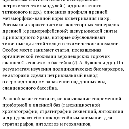
петрохимических модулей (гидролизатного,
титанового и др.), описанию профиля древней
метаморфизо-ванной коры выветривания на хр.
Росомаха и характеристике акцессорных минералов
древней (среднерифейской?) щекурьинской свиты
Приполярного Урала, которые обусловливают
типичные для этой толщи геохимические аномалии.
Особое место занимает статья, посвященная
органической геохимии верхнеюрских горючих
сланцев Сысольского бассейна (Д. А. Бушнев и др.). По
результатам изучения полициклических биомаркеров,
её авторами сделан нетривиальный вывод
о сероводородном заражении наддонных вод
сланценосного бассейна.
Разнообразие тематики, использование современной
приборной и идейной баз (газожидкостной
хроматографии, стратиграфии секвенций, литохимии
и др.) делают сборник достойным внимания для
стратиграфов, литологов и геохимиков,